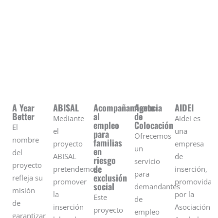
A Year
ABISAL
Acompañamiento
Agencia
AIDEI
Better
al
de
Mediante
Aidei es
empleo
Colocación
El
el
una
para
Ofrecemos
nombre
familias
proyecto
empresa
un
en
del
ABISAL
de
riesgo
servicio
proyecto
de
pretendemos
inserción,
para
exclusión
refleja su
promover
promovida
social
demandantes
misión
la
por la
Este
de
de
inserción
Asociación
proyecto
empleo
garantizar