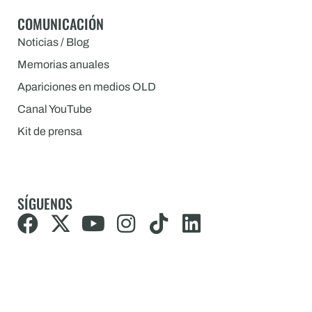
COMUNICACIÓN
Noticias / Blog
Memorias anuales
Apariciones en medios OLD
Canal YouTube
Kit de prensa
SÍGUENOS
F
X
Y
I
T
L
a
-
o
n
i
i
c
t
u
s
k
n
e
w
t
t
t
k
b
i
u
a
o
e