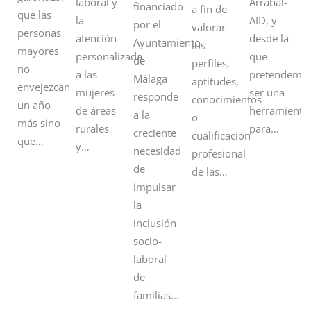
laboral y
Arrabal-
financiado
a fin de
que las
la
AID, y
por el
valorar
personas
atención
desde la
Ayuntamiento
los
mayores
personalizada
que
de
perfiles,
no
a las
pretendemo
Málaga
aptitudes,
envejezcan
mujeres
ser una
responde
conocimientos
un año
de áreas
herramienta
a la
o
más sino
rurales
para…
creciente
cualificación
que…
y…
necesidad
profesional
de
de las…
impulsar
la
inclusión
socio-
laboral
de
familias…