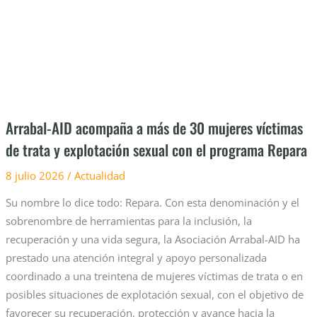
de
30
mujeres
víctimas
de
trata
y
Arrabal-AID acompaña a más de 30 mujeres víctimas
explotación
de trata y explotación sexual con el programa Repara
sexual
con
8 julio 2026
/
Actualidad
el
Su nombre lo dice todo: Repara. Con esta denominación y el
programa
sobrenombre de herramientas para la inclusión, la
Repara
recuperación y una vida segura, la Asociación Arrabal-AID ha
prestado una atención integral y apoyo personalizada
coordinado a una treintena de mujeres víctimas de trata o en
posibles situaciones de explotación sexual, con el objetivo de
favorecer su recuperación, protección y avance hacia la