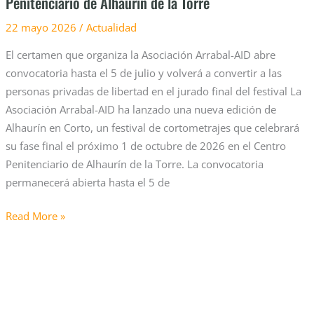
Penitenciario de Alhaurín de la Torre
Penitenciario
22 mayo 2026
/
Actualidad
de
Alhaurín
El certamen que organiza la Asociación Arrabal-AID abre
de
convocatoria hasta el 5 de julio y volverá a convertir a las
la
personas privadas de libertad en el jurado final del festival La
Torre
Asociación Arrabal-AID ha lanzado una nueva edición de
Alhaurín en Corto, un festival de cortometrajes que celebrará
su fase final el próximo 1 de octubre de 2026 en el Centro
Penitenciario de Alhaurín de la Torre. La convocatoria
permanecerá abierta hasta el 5 de
Read More »
Fundación
Somos
F5,
Google