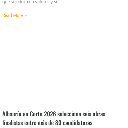
que se educa en valores y se
Read More »
Alhaurín
en
Corto
2026
selecciona
seis
obras
finalistas
entre
más
de
80
Alhaurín en Corto 2026 selecciona seis obras
candidaturas
finalistas entre más de 80 candidaturas