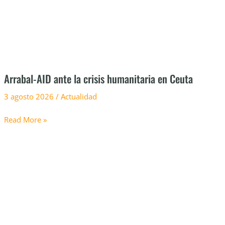
en
Ceuta
Arrabal-AID ante la crisis humanitaria en Ceuta
3 agosto 2026
/
Actualidad
Read More »
Las
colonias
urbanas
CaixaProinfancia
de
Arrabal-
AID