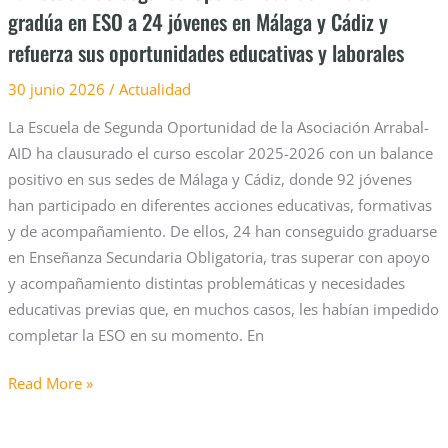
gradúa en ESO a 24 jóvenes en Málaga y Cádiz y
jóvenes
refuerza sus oportunidades educativas y laborales
en
Málaga
30 junio 2026
/
Actualidad
y
Cádiz
La Escuela de Segunda Oportunidad de la Asociación Arrabal-
y
AID ha clausurado el curso escolar 2025-2026 con un balance
refuerza
positivo en sus sedes de Málaga y Cádiz, donde 92 jóvenes
sus
han participado en diferentes acciones educativas, formativas
oportunidades
y de acompañamiento. De ellos, 24 han conseguido graduarse
educativas
en Enseñanza Secundaria Obligatoria, tras superar con apoyo
y
y acompañamiento distintas problemáticas y necesidades
laborales
educativas previas que, en muchos casos, les habían impedido
completar la ESO en su momento. En
Read More »
La
promoción