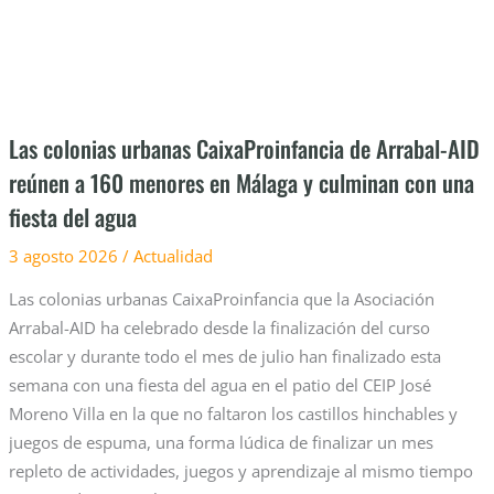
reúnen
a
160
menores
en
Las colonias urbanas CaixaProinfancia de Arrabal-AID
Málaga
reúnen a 160 menores en Málaga y culminan con una
y
fiesta del agua
culminan
con
3 agosto 2026
/
Actualidad
una
fiesta
Las colonias urbanas CaixaProinfancia que la Asociación
del
Arrabal-AID ha celebrado desde la finalización del curso
agua
escolar y durante todo el mes de julio han finalizado esta
semana con una fiesta del agua en el patio del CEIP José
Moreno Villa en la que no faltaron los castillos hinchables y
juegos de espuma, una forma lúdica de finalizar un mes
repleto de actividades, juegos y aprendizaje al mismo tiempo