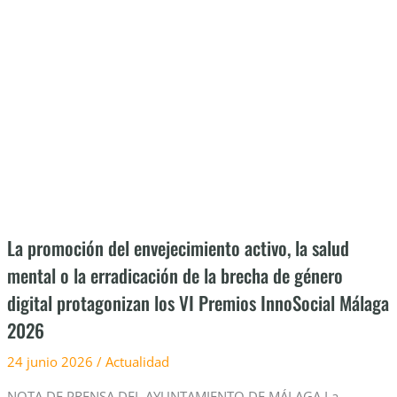
del
envejecimiento
activo,
la
salud
mental
o
la
erradicación
de
La promoción del envejecimiento activo, la salud
la
mental o la erradicación de la brecha de género
brecha
digital protagonizan los VI Premios InnoSocial Málaga
de
género
2026
digital
24 junio 2026
/
Actualidad
protagonizan
los
NOTA DE PRENSA DEL AYUNTAMIENTO DE MÁLAGA La