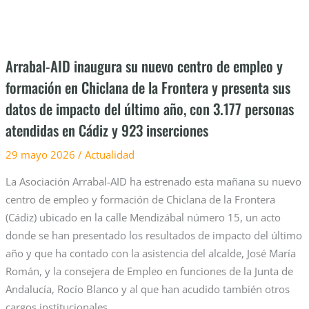
formación
en
Chiclana
Arrabal-AID inaugura su nuevo centro de empleo y
de
formación en Chiclana de la Frontera y presenta sus
la
datos de impacto del último año, con 3.177 personas
Frontera
y
atendidas en Cádiz y 923 inserciones
presenta
29 mayo 2026
/
Actualidad
sus
datos
La Asociación Arrabal-AID ha estrenado esta mañana su nuevo
de
centro de empleo y formación de Chiclana de la Frontera
impacto
(Cádiz) ubicado en la calle Mendizábal número 15, un acto
del
donde se han presentado los resultados de impacto del último
último
año y que ha contado con la asistencia del alcalde, José María
año,
Román, y la consejera de Empleo en funciones de la Junta de
con
Andalucía, Rocío Blanco y al que han acudido también otros
3.177
cargos institucionales,