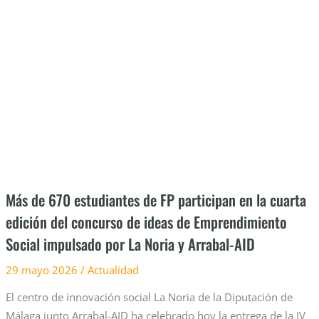
de
670
estudiantes
de
FP
participan
en
la
cuarta
edición
del
Más de 670 estudiantes de FP participan en la cuarta
concurso
edición del concurso de ideas de Emprendimiento
de
Social impulsado por La Noria y Arrabal-AID
ideas
de
29 mayo 2026
/
Actualidad
Emprendimiento
Social
El centro de innovación social La Noria de la Diputación de
impulsado
Málaga junto Arrabal-AID ha celebrado hoy la entrega de la IV