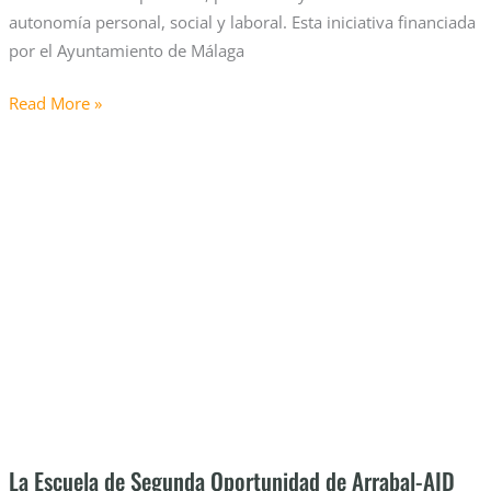
autonomía personal, social y laboral. Esta iniciativa financiada
por el Ayuntamiento de Málaga
Read More »
La
Escuela
de
Segunda
Oportunidad
de
Arrabal-
AID
gradúa
en
ESO
a
La Escuela de Segunda Oportunidad de Arrabal-AID
24