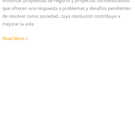
visibilizar propuestas de negocio y proyectos socioeducativos
23
que ofrecen una respuesta a problemas y desafíos pendientes
de
de resolver como sociedad, cuya resolución contribuye a
junio
mejorar la vida
en
una
Read More »
gala
Abierta
en
la
el
convocatoria
MEET
de
los
VI
Premios
InnoSocial
Málaga
para
reconocer