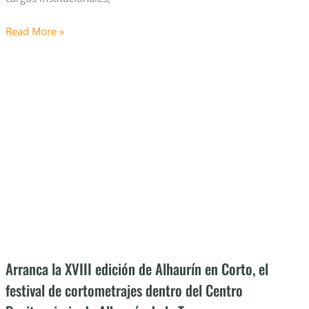
personas
atendidas
Read More »
en
Arranca
Cádiz
la
y
XVIII
923
edición
inserciones
de
Alhaurín
en
Corto,
el
festival
de
cortometrajes
Arranca la XVIII edición de Alhaurín en Corto, el
dentro
festival de cortometrajes dentro del Centro
del
Centro