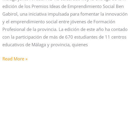
por
edición de los Premios Ideas de Emprendimiento Social Ben
La
Gabirol, una iniciativa impulsada para fomentar la innovación
Noria
y el emprendimiento social entre jóvenes de Formación
y
Profesional de la provincia. La edición de este año ha contado
Arrabal-
con la participación de más de 670 estudiantes de 11 centros
AID
educativos de Málaga y provincia, quienes
Read More »
Arrabal-
AID
inaugura
su
nuevo
centro
de
empleo
y