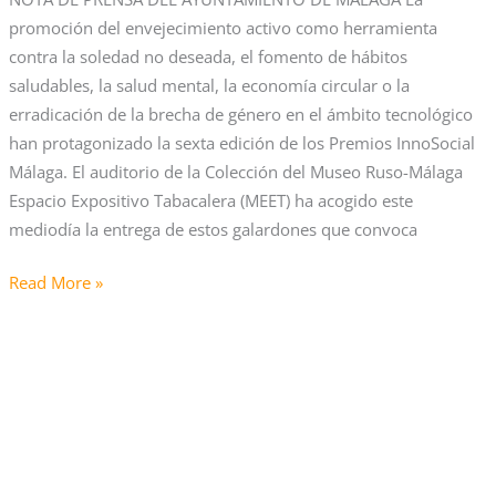
VI
promoción del envejecimiento activo como herramienta
Premios
contra la soledad no deseada, el fomento de hábitos
InnoSocial
saludables, la salud mental, la economía circular o la
Málaga
erradicación de la brecha de género en el ámbito tecnológico
2026
han protagonizado la sexta edición de los Premios InnoSocial
Málaga. El auditorio de la Colección del Museo Ruso-Málaga
Espacio Expositivo Tabacalera (MEET) ha acogido este
mediodía la entrega de estos galardones que convoca
Read More »
Un
total
de
114
iniciativas
optan