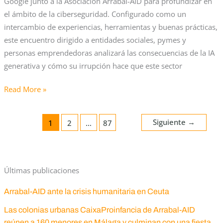
Google junto a la Asociación Arrabal-AID para profundizar en
buenas
el ámbito de la ciberseguridad. Configurado como un
prácticas
intercambio de experiencias, herramientas y buenas prácticas,
sobre
este encuentro dirigido a entidades sociales, pymes y
ciberseguridad
personas emprendedoras analizará las consecuencias de la IA
generativa y cómo su irrupción hace que este sector
Read More »
Siguiente
→
1
2
…
87
Últimas publicaciones
Arrabal-AID ante la crisis humanitaria en Ceuta
Las colonias urbanas CaixaProinfancia de Arrabal-AID
reúnen a 160 menores en Málaga y culminan con una fiesta