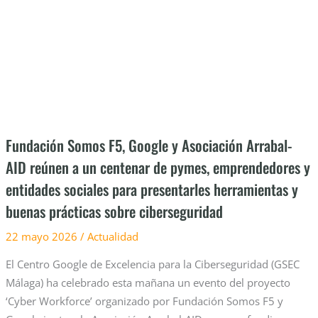
y
Asociación
Arrabal-
AID
reúnen
a
un
centenar
Fundación Somos F5, Google y Asociación Arrabal-
de
AID reúnen a un centenar de pymes, emprendedores y
pymes,
entidades sociales para presentarles herramientas y
emprendedores
y
buenas prácticas sobre ciberseguridad
entidades
22 mayo 2026
/
Actualidad
sociales
para
El Centro Google de Excelencia para la Ciberseguridad (GSEC
presentarles
Málaga) ha celebrado esta mañana un evento del proyecto
herramientas
‘Cyber Workforce’ organizado por Fundación Somos F5 y
y