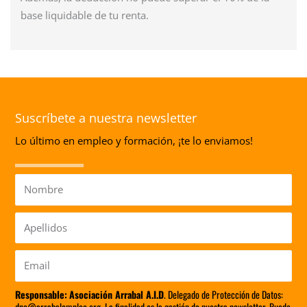
base liquidable de tu renta.
Suscríbete a nuestra newsletter
Lo último en empleo y formación, ¡te lo enviamos!
Nombre
Apellidos
Email
Responsable:
Asociación Arrabal A.I.D
. Delegado de Protección de Datos:
dpo@arrabalempleo.org. La finalidad es la gestión de nuestra newsletter. Puede