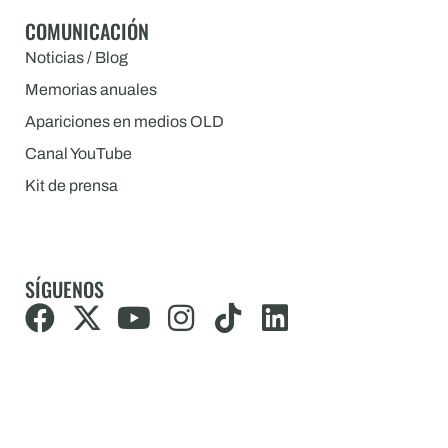
COMUNICACIÓN
Noticias / Blog
Memorias anuales
Apariciones en medios OLD
Canal YouTube
Kit de prensa
SÍGUENOS
F
X
Y
I
T
L
a
-
o
n
i
i
c
t
u
s
k
n
e
w
t
t
t
k
b
i
u
a
o
e