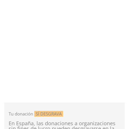
n
Tu donación
SÍ DESGRAVA
En España, las donaciones a organizaciones
sin fines de lucro pueden desgravarse en la