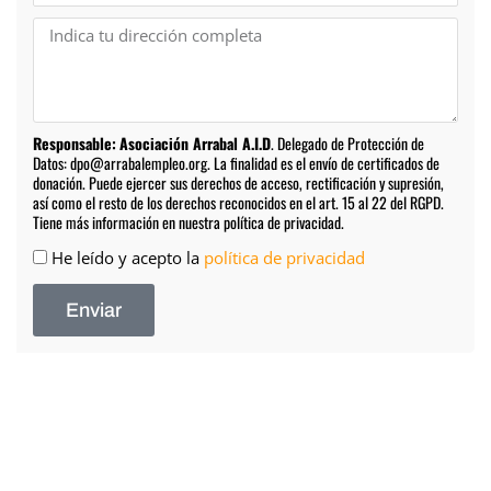
s
f
a
D
o
i
i
n
l
r
o
e
Responsable:
Asociación Arrabal A.I.D
. Delegado de Protección de
c
Datos: dpo@arrabalempleo.org. La finalidad es el envío de certificados de
c
donación. Puede ejercer sus derechos de acceso, rectificación y supresión,
i
así como el resto de los derechos reconocidos en el art. 15 al 22 del RGPD.
Tiene más información en nuestra política de privacidad.
ó
A
He leído y acepto la
política de privacidad
n
c
Enviar
e
p
t
a
c
i
ó