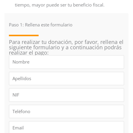
tiempo, mayor puede ser tu beneficio fiscal.
Paso 1: Rellena este formulario
Para realizar tu donación, por favor, rellena el
siguiente formulario y a continuación podrás
realizar el pago:
N
o
m
A
b
p
r
e
N
e
l
I
l
F
T
i
e
d
l
E
o
é
m