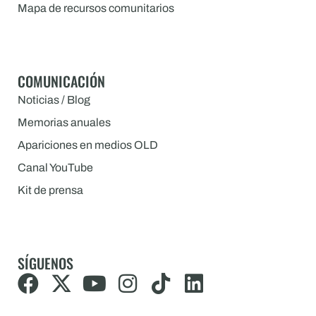
Mapa de recursos comunitarios
COMUNICACIÓN
Noticias / Blog
Memorias anuales
Apariciones en medios OLD
Canal YouTube
Kit de prensa
SÍGUENOS
F
X
Y
I
T
L
a
-
o
n
i
i