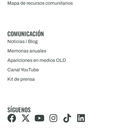
Mapa de recursos comunitarios
COMUNICACIÓN
Noticias / Blog
Memorias anuales
Apariciones en medios OLD
Canal YouTube
Kit de prensa
SÍGUENOS
F
X
Y
I
T
L
a
-
o
n
i
i