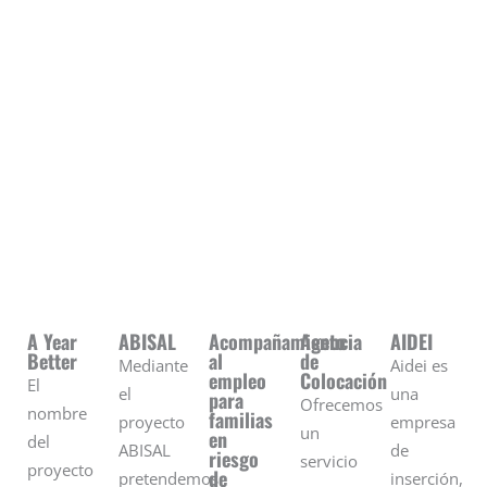
A Year
ABISAL
Acompañamiento
Agencia
AIDEI
Better
al
de
Mediante
Aidei es
empleo
Colocación
El
el
una
para
Ofrecemos
nombre
familias
proyecto
empresa
un
en
del
ABISAL
de
riesgo
servicio
proyecto
de
pretendemos
inserción,