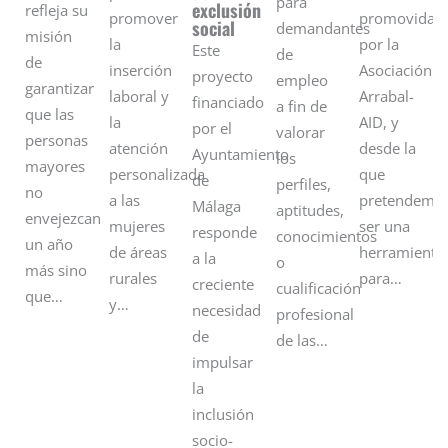
para
exclusión
refleja su
promover
promovida
social
demandantes
misión
la
por la
Este
de
de
inserción
Asociación
proyecto
empleo
garantizar
laboral y
Arrabal-
financiado
a fin de
que las
la
AID, y
por el
valorar
personas
atención
desde la
Ayuntamiento
los
mayores
personalizada
que
de
perfiles,
no
a las
pretendemo
Málaga
aptitudes,
envejezcan
mujeres
ser una
responde
conocimientos
un año
de áreas
herramienta
a la
o
más sino
rurales
para…
creciente
cualificación
que…
y…
necesidad
profesional
de
de las…
impulsar
la
inclusión
socio-