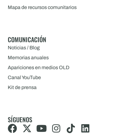
Mapa de recursos comunitarios
COMUNICACIÓN
Noticias / Blog
Memorias anuales
Apariciones en medios OLD
Canal YouTube
Kit de prensa
SÍGUENOS
F
X
Y
I
T
L
a
-
o
n
i
i