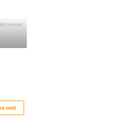
025. Arrabal-
ina web