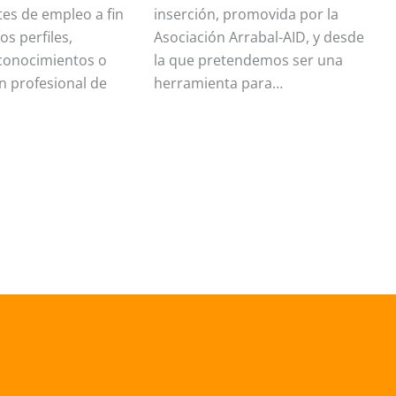
s de empleo a fin
inserción, promovida por la
o
os perfiles,
Asociación Arrabal-AID, y desde
A
 conocimientos o
la que pretendemos ser una
S
ón profesional de
herramienta para…
In
t