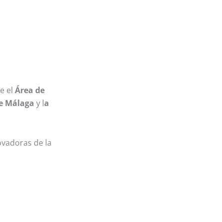
e el
Área de
de Málaga
y l
a
ovadoras de la