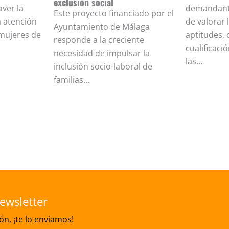
exclusión social
ver la
demandante
Este proyecto financiado por el
a atención
de valorar l
Ayuntamiento de Málaga
 mujeres de
aptitudes,
responde a la creciente
cualificaci
necesidad de impulsar la
las…
inclusión socio-laboral de
familias…
ewsletter
n, ¡te lo enviamos!