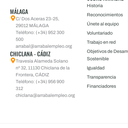
Historia
MÁLAGA
Reconocimientos
C/ Dos Aceras 23-25,
Únete al equipo
29012 MÁLAGA
Teléfono: (+34) 952 300
Voluntariado
500
Trabajo en red
arrabal@arrabalempleo.org
Objetivos de Desarr
CHICLANA - CÁDIZ
Sostenible
Travesía Alameda Solano
nº 32, 11130 Chiclana de la
Igualdad
Frontera, CÁDIZ
Transparencia
Teléfono: (+34) 956 900
Financiadores
312
chiclana@arrabalempleo.org