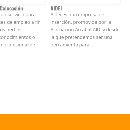
 Colocación
AIDEI
A
un servicio para
Aidei es una empresa de
‘
s de empleo a fin
inserción, promovida por la
o
os perfiles,
Asociación Arrabal-AID, y desde
A
 conocimientos o
la que pretendemos ser una
S
ón profesional de
herramienta para…
In
t