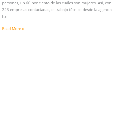
personas, un 60 por ciento de las cuáles son mujeres. Así, con
223 empresas contactadas, el trabajo técnico desde la agencia
ha
Read More »
LinkedIn
lanza
una
herramienta
de
asesoramiento
profesional
para
‘Crisis
del
Cuarto
de