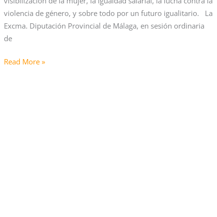
visibilización de la mujer, la igualdad salarial, la lucha contra la
violencia de género, y sobre todo por un futuro igualitario. La
Excma. Diputación Provincial de Málaga, en sesión ordinaria
de
Read More »
Mejoras
en
la
prestación
por
cuidado
de
hijos
enfermos