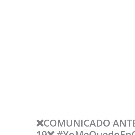
❌COMUNICADO ANTE 
19❌ #YoMeQuedoEn