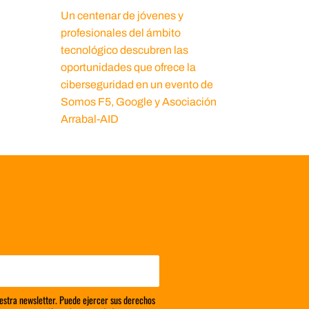
Un centenar de jóvenes y
profesionales del ámbito
tecnológico descubren las
oportunidades que ofrece la
ciberseguridad en un evento de
Somos F5, Google y Asociación
Arrabal-AID
estra newsletter. Puede ejercer sus derechos