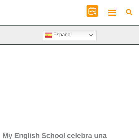
Ir
al
contenido
Español
My English School celebra una