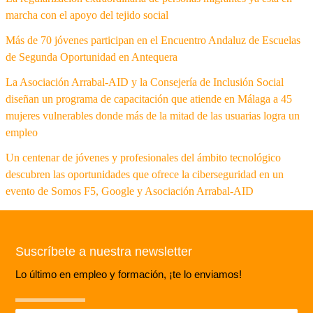
marcha con el apoyo del tejido social
Más de 70 jóvenes participan en el Encuentro Andaluz de Escuelas
de Segunda Oportunidad en Antequera
La Asociación Arrabal-AID y la Consejería de Inclusión Social
diseñan un programa de capacitación que atiende en Málaga a 45
mujeres vulnerables donde más de la mitad de las usuarias logra un
empleo
Un centenar de jóvenes y profesionales del ámbito tecnológico
descubren las oportunidades que ofrece la ciberseguridad en un
evento de Somos F5, Google y Asociación Arrabal-AID
Suscríbete a nuestra newsletter
Lo último en empleo y formación, ¡te lo enviamos!