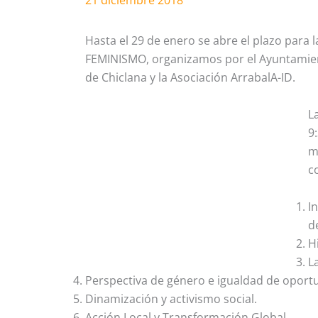
21 diciembre 2018
Hasta el 29 de enero se abre el plazo para
FEMINISMO, organizamos por el Ayuntamien
de Chiclana y la Asociación ArrabalA-ID.
L
9
m
c
I
d
H
L
Perspectiva de género e igualdad de oport
Dinamización y activismo social.
Acción Local y Transformación Global.