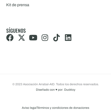
Kit de prensa
SÍGUENOS
F
X
Y
I
T
L
a
-
o
n
i
i
c
t
u
s
k
n
e
w
t
t
t
k
b
i
u
a
o
e
o
t
b
g
k
d
o
t
e
r
i
© 2023 Asociación Arrabal-AID. Todos los derechos reservados.
k
e
a
n
Diseñado con
♥
por: Ducktoy
r
m
Aviso legal
Términos y condiciones de donaciones