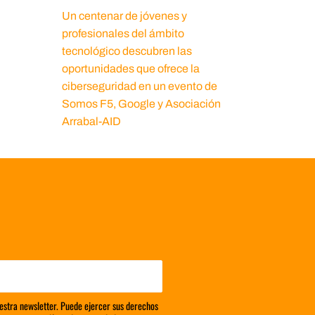
Un centenar de jóvenes y
profesionales del ámbito
tecnológico descubren las
oportunidades que ofrece la
ciberseguridad en un evento de
Somos F5, Google y Asociación
Arrabal-AID
estra newsletter. Puede ejercer sus derechos