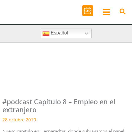
Ir
al
contenido
Español
#podcast Capítulo 8 – Empleo en el
extranjero
28 octubre 2019
Nuevo capítulo en Desparad@s, donde subrayamos el papel