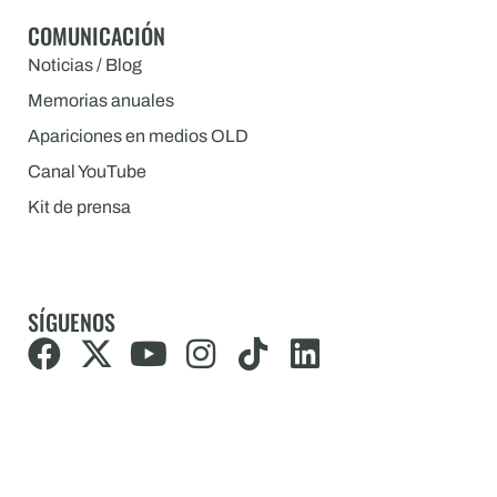
COMUNICACIÓN
Noticias / Blog
Memorias anuales
Apariciones en medios OLD
Canal YouTube
Kit de prensa
SÍGUENOS
F
X
Y
I
T
L
a
-
o
n
i
i
c
t
u
s
k
n
e
w
t
t
t
k
b
i
u
a
o
e