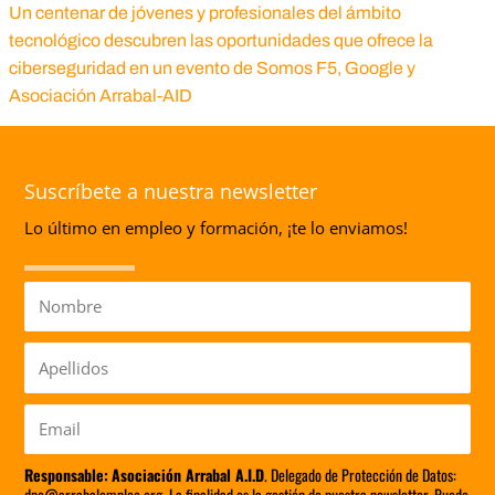
Un centenar de jóvenes y profesionales del ámbito
tecnológico descubren las oportunidades que ofrece la
ciberseguridad en un evento de Somos F5, Google y
Asociación Arrabal-AID
Suscríbete a nuestra newsletter
Lo último en empleo y formación, ¡te lo enviamos!
Nombre
Apellidos
Email
Responsable:
Asociación Arrabal A.I.D
. Delegado de Protección de Datos:
dpo@arrabalempleo.org. La finalidad es la gestión de nuestra newsletter. Puede