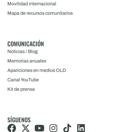
Movilidad internacional
Mapa de recursos comunitarios
COMUNICACIÓN
Noticias / Blog
Memorias anuales
Apariciones en medios OLD
Canal YouTube
Kit de prensa
SÍGUENOS
F
X
Y
I
T
L