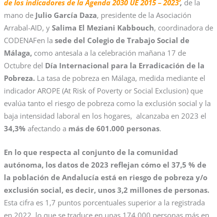
de los indicadores de la Agenda 2030 UE 2015 – 2023’
,
de la
mano de
Julio García Daza
, presidente de la Asociación
Arrabal-AID, y
Salima El Meziani Kabbouch
, coordinadora de
CODENAFen la
sede del Colegio de Trabajo Social de
Málaga,
como antesala a la celebración mañana 17 de
Octubre del
Día Internacional para la Erradicación de la
Pobreza.
La tasa de pobreza en Málaga, medida mediante el
indicador AROPE (At Risk of Poverty or Social Exclusion) que
evalúa tanto el riesgo de pobreza como la exclusión social y la
baja intensidad laboral en los hogares, alcanzaba en 2023 el
34,3%
afectando a
más de 601.000 personas
.
En lo que respecta al conjunto de la comunidad
autónoma, los datos de 2023 reflejan cómo el 37,5 % de
la población de Andalucía está en riesgo de pobreza y/o
exclusión social, es decir, unos 3,2 millones de personas.
Esta cifra es 1,7 puntos porcentuales superior a la registrada
en 2022, lo que se traduce en unas 174.000 personas más en