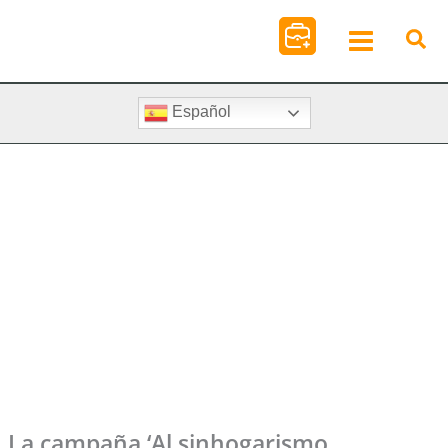
Ir
al
contenido
Español
La campaña ‘Al sinhogarismo,