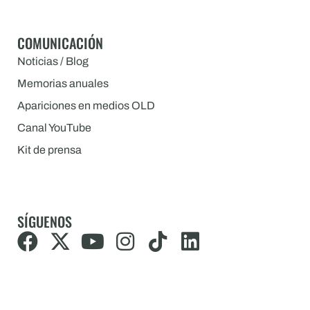
COMUNICACIÓN
Noticias / Blog
Memorias anuales
Apariciones en medios OLD
Canal YouTube
Kit de prensa
SÍGUENOS
F
X
Y
I
T
L
a
-
o
n
i
i
c
t
u
s
k
n
e
w
t
t
t
k