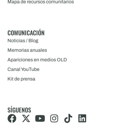
Mapa de recursos comunitarios
COMUNICACIÓN
Noticias / Blog
Memorias anuales
Apariciones en medios OLD
Canal YouTube
Kit de prensa
SÍGUENOS
F
X
Y
I
T
L
a
-
o
n
i
i