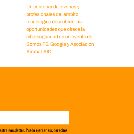
Un centenar de jóvenes y
profesionales del ámbito
tecnológico descubren las
oportunidades que ofrece la
ciberseguridad en un evento de
Somos F5, Google y Asociación
Arrabal-AID
estra newsletter. Puede ejercer sus derechos