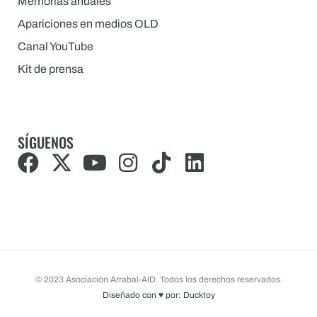
Memorias anuales
Apariciones en medios OLD
Canal YouTube
Kit de prensa
SÍGUENOS
F
X
Y
I
T
L
a
-
o
n
i
i
c
t
u
s
k
n
e
w
t
t
t
k
b
i
u
a
o
e
o
t
b
g
k
d
o
© 2023 Asociación Arrabal-AID. Todos los derechos reservados.
t
e
r
i
Diseñado con
♥
por: Ducktoy
k
e
a
n