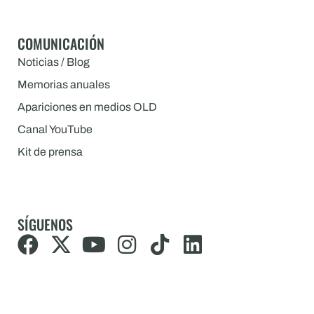
COMUNICACIÓN
Noticias / Blog
Memorias anuales
Apariciones en medios OLD
Canal YouTube
Kit de prensa
SÍGUENOS
F
X
Y
I
T
L
a
-
o
n
i
i
c
t
u
s
k
n
e
w
t
t
t
k