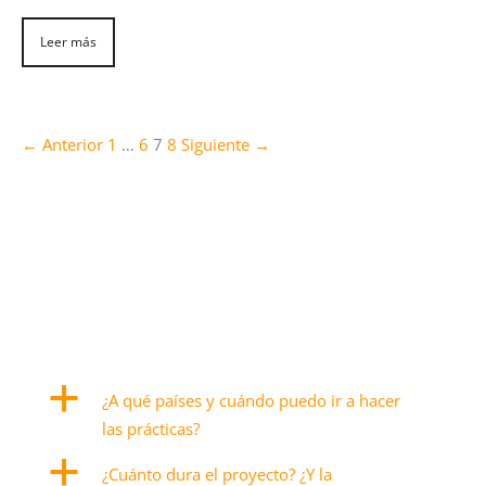
Leer más
← Anterior
1
…
6
7
8
Siguiente →
a
¿A qué países y cuándo puedo ir a hacer
las prácticas?
a
¿Cuánto dura el proyecto? ¿Y la