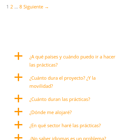
1
2
…
8
Siguiente →
a
¿A qué países y cuándo puedo ir a hacer
las prácticas?
a
¿Cuánto dura el proyecto? ¿Y la
movilidad?
a
¿Cuánto duran las prácticas?
a
¿Dónde me alojaré?
a
¿En qué sector haré las prácticas?
a
¿No saber idiomas es un problema?