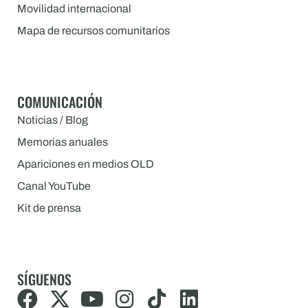
Movilidad internacional
Mapa de recursos comunitarios
COMUNICACIÓN
Noticias / Blog
Memorias anuales
Apariciones en medios OLD
Canal YouTube
Kit de prensa
SÍGUENOS
F
X
Y
I
T
L