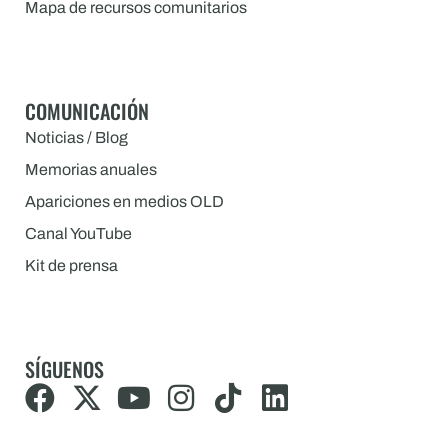
Mapa de recursos comunitarios
COMUNICACIÓN
Noticias / Blog
Memorias anuales
Apariciones en medios OLD
Canal YouTube
Kit de prensa
SÍGUENOS
F
X
Y
I
T
L
a
-
o
n
i
i