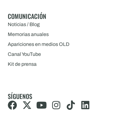
COMUNICACIÓN
Noticias / Blog
Memorias anuales
Apariciones en medios OLD
Canal YouTube
Kit de prensa
SÍGUENOS
F
X
Y
I
T
L
a
-
o
n
i
i
c
t
u
s
k
n
e
w
t
t
t
k