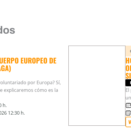
dos
CUERPO EUROPEO DE
H
AGA)
O
S
 voluntariado por Europa? Sí,
Te explicaremos cómo es la
El
un
 h.
26 12:30 h.
V