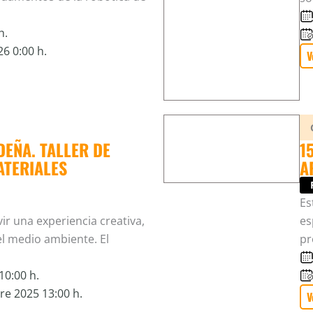
h.
26 0:00 h.
V
EÑA. TALLER DE
1
TERIALES
A
Es
vir una experiencia creativa,
es
l medio ambiente. El
pr
10:00 h.
e 2025 13:00 h.
V