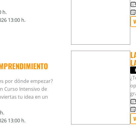
 h.
26 13:00 h.
V
L
L
EMPRENDIMIENTO
¿T
es por dónde empezar?
op
n Curso Intensivo de
gr
iertas tu idea en un
h.
V
26 13:00 h.