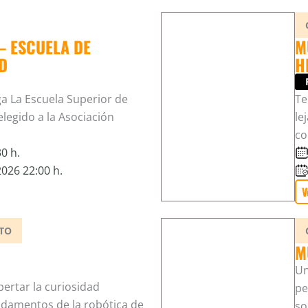
– ESCUELA DE
M
D
H
 La Escuela Superior de
Te
legido a la Asociación
le
co
0 h.
026 22:00 h.
V
TO
M
Un
ertar la curiosidad
pe
ndamentos de la robótica de
so