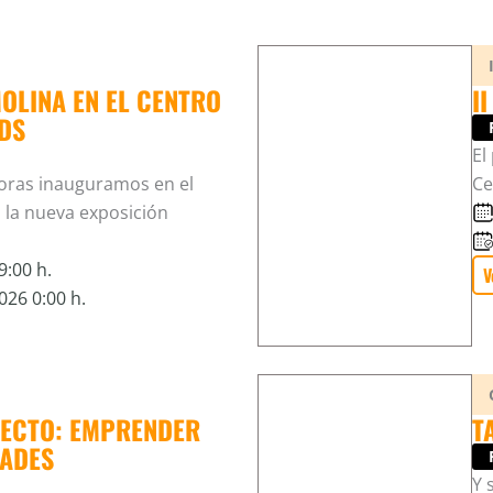
OLINA EN EL CENTRO
I
DS
El
 horas inauguramos en el
Ce
 la nueva exposición
:00 h.
V
26 0:00 h.
RECTO: EMPRENDER
T
DADES
Y 