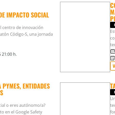
C
M
DE IMPACTO SOCIAL
P
el centro de innovación
Es
ckatón Código-S, una jornada
co
te
 21:00 h.
V
 PYMES, ENTIDADES
T
S
Un
cial o eres autónomo/a?
te
to en el Google Safety
fo