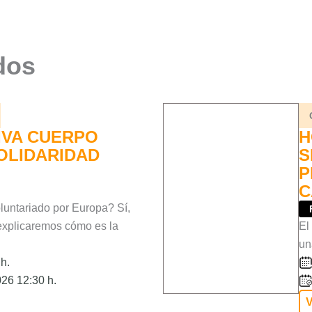
dos
IVA CUERPO
H
OLIDARIDAD
S
P
C
oluntariado por Europa? Sí,
 explicaremos cómo es la
El
un
h.
26 12:30 h.
V