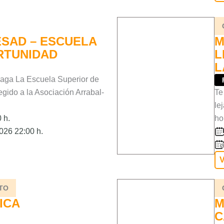
ESAD – ESCUELA
M
RTUNIDAD
L
L
a La Escuela Superior de
gido a la Asociación Arrabal-
Te
le
 h.
ho
026 22:00 h.
V
TO
ICA
M
C