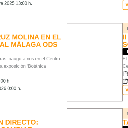
e 2025 13:00 h.
V
UZ MOLINA EN EL
I
IAL MÁLAGA ODS
S
oras inauguramos en el Centro
El
a exposición ‘Botánica
Ce
00 h.
26 0:00 h.
V
N DIRECTO:
T