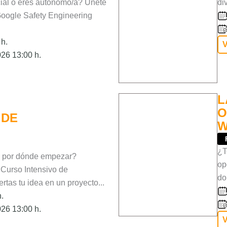
ial o eres autónomo/a? Únete
div
 Google Safety Engineering
h.
V
26 13:00 h.
L
O
 DE
W
¿T
s por dónde empezar?
op
 Curso Intensivo de
do
tas tu idea en un proyecto...
.
26 13:00 h.
V