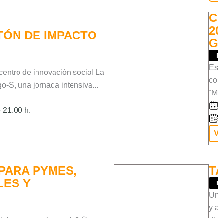
C
2
TÓN DE IMPACTO
G
Es
 centro de innovación social La
co
o-S, una jornada intensiva...
“M
 21:00 h.
V
PARA PYMES,
T
LES Y
Un
y 