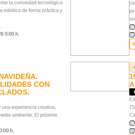
tar la curiosidad tecnológica
Un
 robótica de forma práctica y
pe
so
.
6 0:00 h.
V
NAVIDEÑA.
1
LIDADES CON
A
CLADOS.
Es
r una experiencia creativa,
15
medio ambiente. El próximo
Cád
0:00 h.