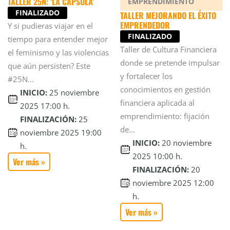
TALLER 25N: ‘LA CÁPSULA’
EMPRENDIMIENTO
FINALIZADO
TALLER MEJORANDO EL ÉXITO
EMPRENDEDOR
Y si pudieras viajar en el
FINALIZADO
tiempo para entender mejor
Taller de Cultura Financiera
el feminismo y las violencias
donde se pretende impulsar
que aún persisten? Este
y fortalecer los
#25N...
conocimientos en gestión
INICIO:
25 noviembre
financiera aplicada al
2025 17:00 h.
emprendimiento: fijación
FINALIZACIÓN:
25
de...
noviembre 2025 19:00
INICIO:
20 noviembre
h.
2025 10:00 h.
Ver más »
FINALIZACIÓN:
20
noviembre 2025 12:00
h.
Ver más »