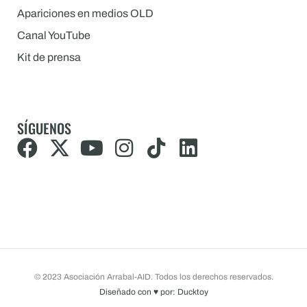
Apariciones en medios OLD
Canal YouTube
Kit de prensa
SÍGUENOS
F
X
Y
I
T
L
a
-
o
n
i
i
c
t
u
s
k
n
e
w
t
t
t
k
b
i
u
a
o
e
o
t
b
g
k
d
o
t
e
r
i
© 2023 Asociación Arrabal-AID. Todos los derechos reservados.
k
e
a
n
Diseñado con
♥
por: Ducktoy