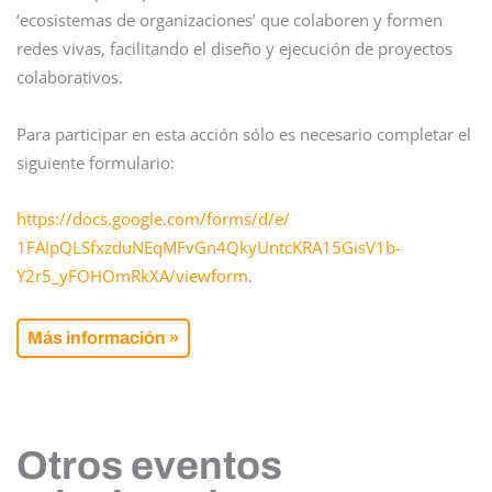
‘ecosistemas de organizaciones’ que colaboren y formen
redes vivas, facilitando el diseño y ejecución de proyectos
colaborativos.
Para participar en esta acción sólo es necesario completar el
siguiente formulario:
https://docs.google.com/
forms/d/e/
1FAIpQLSfxzduNEqMFvGn4QkyUn
tcKRA15GisV1b-
Y2r5_yFOHOmR
kXA/viewform
.
Más información »
Otros eventos