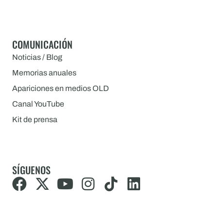
COMUNICACIÓN
Noticias / Blog
Memorias anuales
Apariciones en medios OLD
Canal YouTube
Kit de prensa
SÍGUENOS
F
X
Y
I
T
L
a
-
o
n
i
i
c
t
u
s
k
n