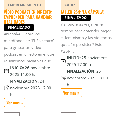
EMPRENDIMIENTO
CÁDIZ
VÍDEO PODCAST EN DIRECTO:
TALLER 25N: ‘LA CÁPSULA’
EMPRENDER PARA CAMBIAR
FINALIZADO
REALIDADES
Y si pudieras viajar en el
FINALIZADO
tiempo para entender mejor
Arrabal-AID abre los
el feminismo y las violencias
micrófonos de “El Epicentro”
que aún persisten? Este
para grabar un vídeo
#25N...
podcast en directo en el que
INICIO:
25 noviembre
reuniremos iniciativas que...
2025 17:00 h.
INICIO:
26 noviembre
FINALIZACIÓN:
25
2025 11:00 h.
noviembre 2025 19:00
FINALIZACIÓN:
24
h.
noviembre 2025 12:00
Ver más »
h.
Ver más »