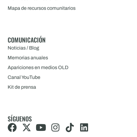
Mapa de recursos comunitarios
COMUNICACIÓN
Noticias / Blog
Memorias anuales
Apariciones en medios OLD
Canal YouTube
Kit de prensa
SÍGUENOS
F
X
Y
I
T
L
a
-
o
n
i
i