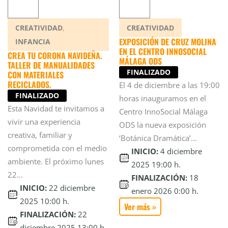
,
CREATIVIDAD
CREATIVIDAD
EXPOSICIÓN DE CRUZ MOLINA
INFANCIA
EN EL CENTRO INNOSOCIAL
CREA TU CORONA NAVIDEÑA.
MÁLAGA ODS
TALLER DE MANUALIDADES
FINALIZADO
CON MATERIALES
RECICLADOS.
El 4 de diciembre a las 19:00
FINALIZADO
horas inauguramos en el
Esta Navidad te invitamos a
Centro InnoSocial Málaga
vivir una experiencia
ODS la nueva exposición
creativa, familiar y
‘Botánica Dramática’...
comprometida con el medio
INICIO:
4 diciembre
ambiente. El próximo lunes
2025 19:00 h.
22...
FINALIZACIÓN:
18
INICIO:
22 diciembre
enero 2026 0:00 h.
2025 10:00 h.
Ver más »
FINALIZACIÓN:
22
diciembre 2025 13:00 h.