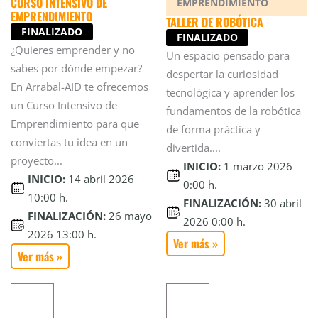
CURSO INTENSIVO DE
EMPRENDIMIENTO
EMPRENDIMIENTO
TALLER DE ROBÓTICA
FINALIZADO
FINALIZADO
¿Quieres emprender y no
Un espacio pensado para
sabes por dónde empezar?
despertar la curiosidad
En Arrabal-AID te ofrecemos
tecnológica y aprender los
un Curso Intensivo de
fundamentos de la robótica
Emprendimiento para que
de forma práctica y
conviertas tu idea en un
divertida....
proyecto...
INICIO:
1 marzo 2026
INICIO:
14 abril 2026
0:00 h.
10:00 h.
FINALIZACIÓN:
30 abril
FINALIZACIÓN:
26 mayo
2026 0:00 h.
2026 13:00 h.
Ver más »
Ver más »