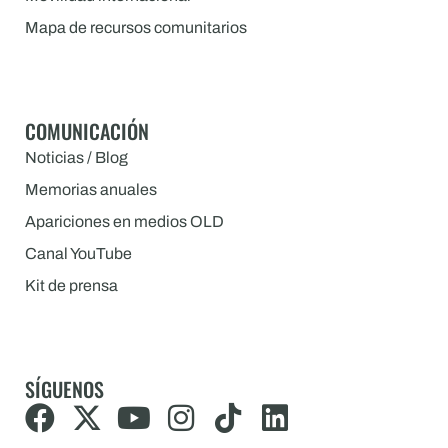
Mapa de recursos comunitarios
COMUNICACIÓN
Noticias / Blog
Memorias anuales
Apariciones en medios OLD
Canal YouTube
Kit de prensa
SÍGUENOS
F
X
Y
I
T
L
a
-
o
n
i
i