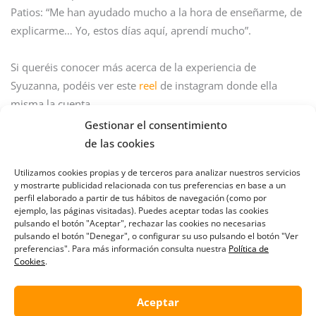
Patios: “Me han ayudado mucho a la hora de enseñarme, de
explicarme… Yo, estos días aquí, aprendí mucho”.
Si queréis conocer más acerca de la experiencia de
Syuzanna, podéis ver este
reel
de instagram donde ella
misma la cuenta.
Gestionar el consentimiento
Si tú también quieres formarte para encontrar un
de las cookies
empleo, visita en nuestra web el apartado ‘formación’.
Utilizamos cookies propias y de terceros para analizar nuestros servicios
y mostrarte publicidad relacionada con tus preferencias en base a un
#FSE
,
@fundacionincyde
y
@msocialgob
financian este
perfil elaborado a partir de tus hábitos de navegación (como por
ejemplo, las páginas visitadas). Puedes aceptar todas las cookies
programa.
pulsando el botón "Aceptar", rechazar las cookies no necesarias
pulsando el botón "Denegar", o configurar su uso pulsando el botón "Ver
preferencias". Para más información consulta nuestra
Política de
Cookies
.
Aceptar