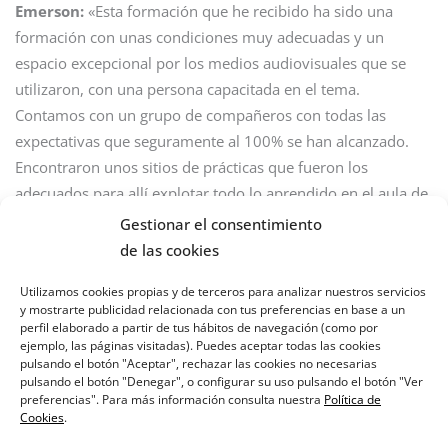
Emerson:
«Esta formación que he recibido ha sido una
formación con unas condiciones muy adecuadas y un
espacio excepcional por los medios audiovisuales que se
utilizaron, con una persona capacitada en el tema.
Contamos con un grupo de compañeros con todas las
expectativas que seguramente al 100% se han alcanzado.
Encontraron unos sitios de prácticas que fueron los
adecuados para allí explotar todo lo aprendido en el aula de
la clase. Y en general, la asociación Arrabal viene
Gestionar el consentimiento
impulsando todo este tipo de formaciones con el propósito,
de las cookies
obviamente, de la empleabilidad, de que todas aquellas
Utilizamos cookies propias y de terceros para analizar nuestros servicios
personas que se encuentran de alguna forma por fuera del
y mostrarte publicidad relacionada con tus preferencias en base a un
esquema de trabajo, se puedan volver a vincular de alguna
perfil elaborado a partir de tus hábitos de navegación (como por
ejemplo, las páginas visitadas). Puedes aceptar todas las cookies
manera.»
pulsando el botón "Aceptar", rechazar las cookies no necesarias
pulsando el botón "Denegar", o configurar su uso pulsando el botón "Ver
preferencias". Para más información consulta nuestra
Política de
Cookies
.